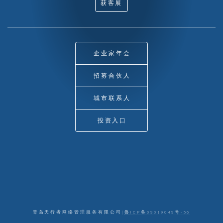
获客展
企业家年会
招募合伙人
城市联系人
投资入口
青岛天行者网络管理服务有限公司|
鲁ICP备09019049号-56