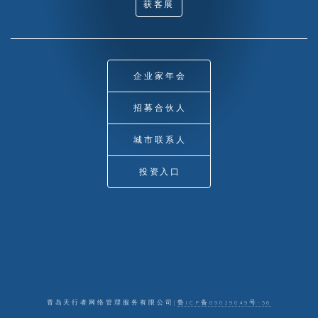
获客展
企业家年会
招募合伙人
城市联系人
投资入口
青岛天行者网络管理服务有限公司|
鲁ICP备09019049号-56