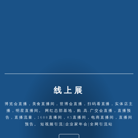
线上展
博览会直播，美食直播间，世博会直播，扫码看直播，实体店主
播，明星直播间。
网红总部基地，购.高.广交会直播，直播预
告，直播流量，1688直播间，KS直播间，电商直播间，直播间
预告。
短视频引流|企业家年会|全网引流站